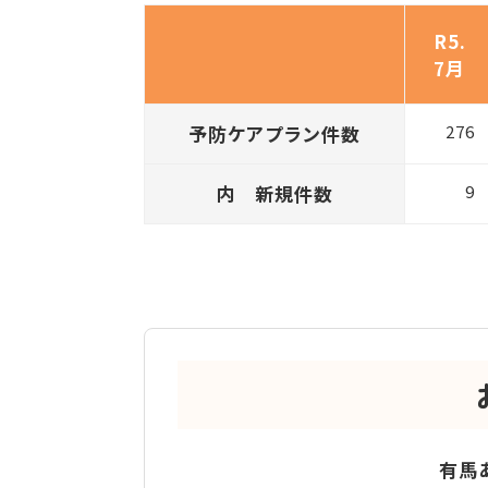
R5.
7月
予防ケアプラン件数
276
内 新規件数
9
有馬