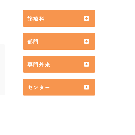
診療科
部門
専門外来
センター