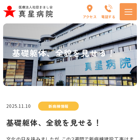
アクセス
電話する
基礎躯体、全貌を見せる！
2025.11.10
新病棟情報
基礎躯体、全貌を見せる！
文化の日を挟みましたが、この２週間で新病棟建設工事はま