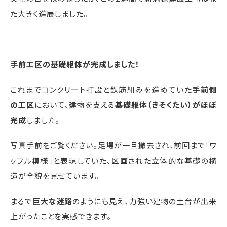
た大きく進展しました。
手前工区の基礎躯体が完成しました！
これまでコンクリート打設と鉄筋組みを進めていた
手前側
の工区
において、建物を支える
基礎躯体（きそくたい）がほぼ
完成
しました。
写真手前をご覧ください。足場が一旦撤去され、前回まで「ワ
ッフル模様」と表現していた、区画された立体的な基礎の構
造が全貌を見せています。
まるで
巨大な迷路
のようにも見え、力強い建物の土台が出来
上がったことを実感できます。